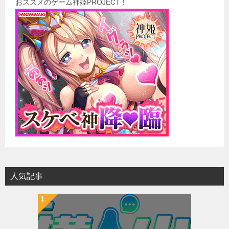
おススメのゲーム神姫PROJECT！
ゲ
ー
シ
ョ
ン
人気記事