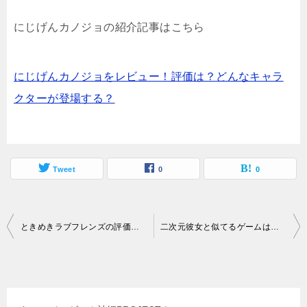
にじげんカノジョの紹介記事はこちら
にじげんカノジョをレビュー！評価は？どんなキャラ
クターが登場する？
Tweet
0
0
投
ときめきラブフレンズの評価は？ゲームシステムや登場キャラクターが気になる！
二次元彼女と似てるゲームは何がある？おススメのエロチャットゲームを紹介！
稿
ナ
ビ